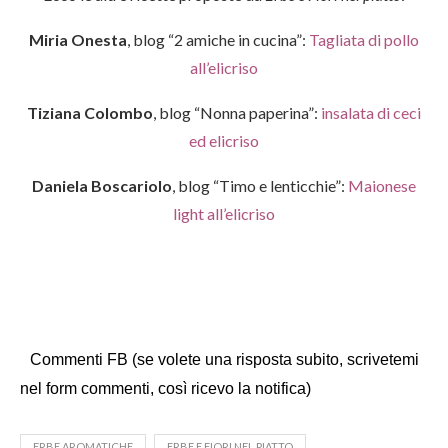
Miria Onesta
, blog “2 amiche in cucina”:
Tagliata di pollo
all’elicriso
Tiziana Colombo
, blog “Nonna paperina”:
insalata di ceci
ed elicriso
Daniela Boscariolo
, blog “Timo e lenticchie”:
Maionese
light all’elicriso
Commenti FB (se volete una risposta subito, scrivetemi
nel form commenti, così ricevo la notifica)
ERBE AROMATICHE
ERBE E FIORI NEL PIATTO