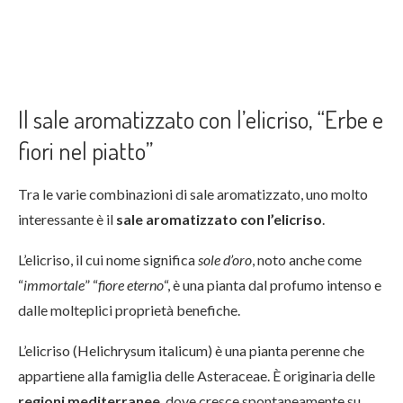
Il sale aromatizzato con l’elicriso, “Erbe e
fiori nel piatto”
Tra le varie combinazioni di sale aromatizzato, uno molto
interessante è il
sale aromatizzato con l’elicriso
.
L’elicriso, il cui nome significa
sole d’oro
, noto anche come
“
immortale
” “
fiore eterno
“, è una pianta dal profumo intenso e
dalle molteplici proprietà benefiche.
L’elicriso (Helichrysum italicum) è una pianta perenne che
appartiene alla famiglia delle Asteraceae. È originaria delle
regioni mediterranee
, dove cresce spontaneamente su