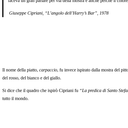
faceva un gran parlare per via della mostra e anche perché il colore 
Giuseppe Cipriani, “L’angolo dell’Harry’s Bar”, 1978
Il nome della piatto,
carpaccio
, fu invece ispirato dalla mostra del pi
del rosso, del bianco e del giallo.
Si dice che il quadro che ispirò Cipriani fu
“La predica di Santo Stef
tutto il mondo.