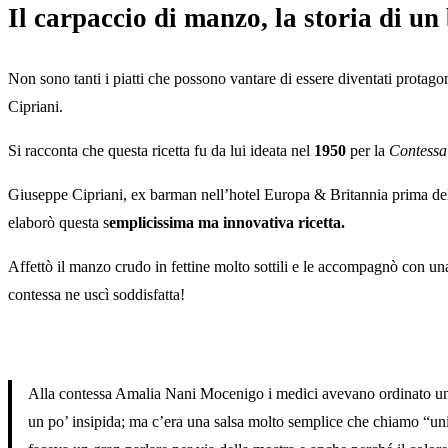
Il carpaccio di manzo, la storia di u
Non sono tanti i piatti che possono vantare di essere diventati protago
Cipriani.
Si racconta che questa ricetta fu da lui ideata nel
1950
per la
Contessa
Giuseppe Cipriani, ex barman nell’hotel Europa & Britannia prima dell
elaborò questa s
emplicissima ma innovativa ricetta.
Affettò il manzo crudo in fettine molto sottili e le accompagnò con una
contessa ne uscì soddisfatta!
Alla contessa Amalia Nani Mocenigo i medici avevano ordinato una di
un po’ insipida; ma c’era una salsa molto semplice che chiamo “univer