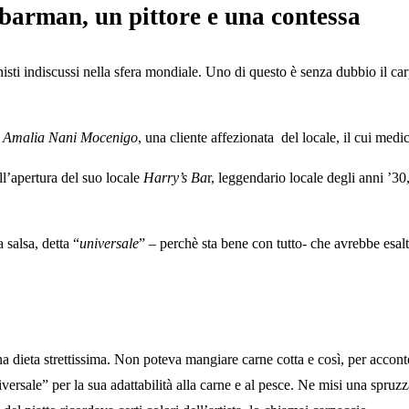
n barman, un pittore e una contessa
nisti indiscussi nella sfera mondiale. Uno di questo è senza dubbio il ca
 Amalia Nani Mocenigo
, una cliente affezionata del locale, il cui medi
’apertura del suo locale
Harry’s Ba
r, leggendario locale degli anni ’30,
 salsa, detta “
universale
” – perchè sta bene con tutto- che avrebbe esalt
eta strettissima. Non poteva mangiare carne cotta e così, per accontentar
sale” per la sua adattabilità alla carne e al pesce. Ne misi una spruzzati