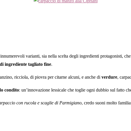
innumerevoli varianti, sia nella scelta degli ingredienti protagonisti, c
 di ingrediente tagliato fine
.
nzino, ricciola, di piovra per citarne alcuni, e anche di
verdure
, carpa
do condito
: un’innovazione lessicale che toglie ogni dubbio sul fatto c
arpaccio con rucola e scaglie di Parmigiano
, credo suoni molto familiar