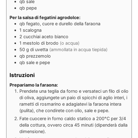
qb
sale
qb
pepe
Per la salsa di fegatini agrodolce:
qb
fegato, cuore e durello della faraona
1
scalogna
2
cucchiai
aceto bianco
1
mestolo di brodo
(o acqua)
50
g
di uvetta
(ammollata in acqua tiepida)
qb
prezzemolo
qb
sale e pepe
Istruzioni
Prepariamo la faraona:
Prendete una teglia da forno e versateci un filo di olio
di oliva, aggiungete un paio di spicchi di aglio interi, i
rametti di rosmarino e adagiatevi la faraona intera
(pulita), che condirete con olio, sale e pepe.
Fate cuocere in forno caldo statico a 200°C per 3/4
della cottura, ovvero circa 45 minuti (dipenderà dalla
dimensione).