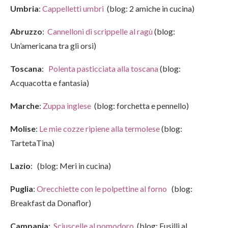
Umbria
:
Cappelletti umbri
(blog: 2 amiche in cucina)
Abruzzo
:
Cannelloni di scrippelle al ragù
(blog:
Un’americana tra gli orsi)
Toscana
:
Polenta pasticciata alla toscana
(blog:
Acquacotta e fantasia)
Marche
:
Zuppa inglese
(blog: forchetta e pennello)
Molise
:
Le mie cozze ripiene alla termolese
(blog:
TartetaTina)
Lazio
: (blog: Meri in cucina)
Puglia
:
Orecchiette con le polpettine al forno
(blog:
Breakfast da Donaflor)
Campania
:
Sciuscelle al pomodoro
(blog: Fusilli al