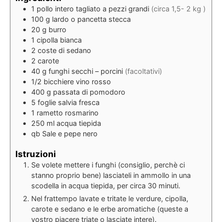
1
pollo intero tagliato a pezzi grandi
(circa 1,5- 2 kg )
100
g
lardo o pancetta stecca
20
g
burro
1
cipolla bianca
2
coste di sedano
2
carote
40
g
funghi secchi – porcini
(facoltativi)
1/2
bicchiere
vino rosso
400
g
passata di pomodoro
5
foglie
salvia fresca
1
rametto
rosmarino
250
ml
acqua tiepida
qb
Sale e pepe nero
Istruzioni
Se volete mettere i funghi (consiglio, perchè ci
stanno proprio bene) lasciateli in ammollo in una
scodella in acqua tiepida, per circa 30 minuti.
Nel frattempo lavate e tritate le verdure, cipolla,
carote e sedano e le erbe aromatiche (queste a
vostro piacere triate o lasciate intere).