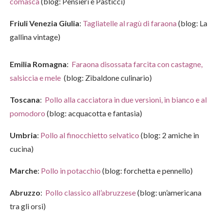
comasca
(blog: Pensieri e Pasticci)
Friuli Venezia Giulia
:
Tagliatelle al ragù di faraona
(blog: La
gallina vintage)
Emilia Romagna
:
Faraona disossata farcita con castagne,
salsiccia e mele
(blog: Zibaldone culinario)
Toscana
:
Pollo alla cacciatora in due versioni, in bianco e al
pomodoro
(blog: acquacotta e fantasia)
Umbria
:
Pollo al finocchietto selvatico
(blog: 2 amiche in
cucina)
Marche
:
Pollo in potacchio
(blog: forchetta e pennello)
Abruzzo
:
Pollo classico all’abruzzese
(blog: un’americana
tra gli orsi)