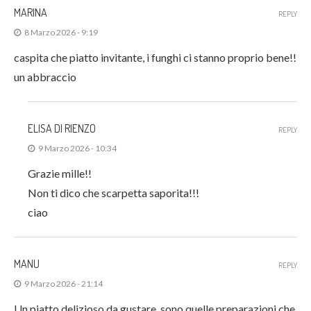
MARINA
REPLY
8 Marzo 2026 - 9:19
caspita che piatto invitante, i funghi ci stanno proprio bene!!
un abbraccio
ELISA DI RIENZO
REPLY
9 Marzo 2026 - 10:34
Grazie mille!!
Non ti dico che scarpetta saporita!!!
ciao
MANU
REPLY
9 Marzo 2026 - 21:14
Un piatto delizioso da gustare, sono quelle preparazioni che