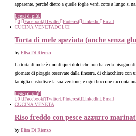
apparente, perché dietro a quelle foglie verdi cotte a lungo si
Leggi di più
0
Facebook
Twitter
Pinterest
Linkedin
Email
CUCINA VENETA
DOLCI
Torta di mele speziata (anche senza glu
by
Elisa Di Rienzo
La torta di mele è uno di quei dolci che non ha certo bisogno di 
giornate di pioggia osservate dalla finestra, di chiacchiere con
famiglia custodisce la sua versione, e ogni boccone racconta un
Leggi di più
0
Facebook
Twitter
Pinterest
Linkedin
Email
CUCINA VENETA
Riso freddo con pesce azzurro marinat
by
Elisa Di Rienzo