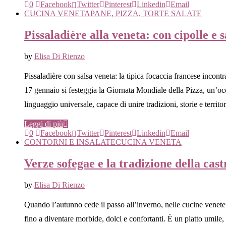
0
Facebook
Twitter
Pinterest
Linkedin
Email
CUCINA VENETA
PANE, PIZZA, TORTE SALATE
Pissaladière alla veneta: con cipolle e 
by
Elisa Di Rienzo
Pissaladière con salsa veneta: la tipica focaccia francese incontr
17 gennaio si festeggia la Giornata Mondiale della Pizza, un’oc
linguaggio universale, capace di unire tradizioni, storie e territo
Leggi di più
0
Facebook
Twitter
Pinterest
Linkedin
Email
CONTORNI E INSALATE
CUCINA VENETA
Verze sofegae e la tradizione della cas
by
Elisa Di Rienzo
Quando l’autunno cede il passo all’inverno, nelle cucine venete 
fino a diventare morbide, dolci e confortanti. È un piatto umile