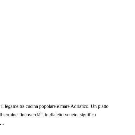
o il legame tra cucina popolare e mare Adriatico. Un piatto
l termine “incovercià”, in dialetto veneto, significa
e …