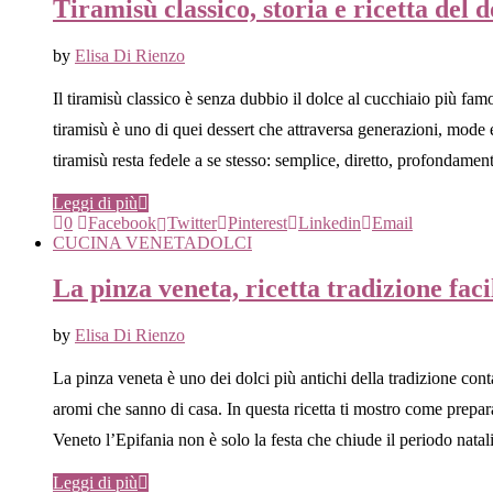
Tiramisù classico, storia e ricetta del 
by
Elisa Di Rienzo
Il tiramisù classico è senza dubbio il dolce al cucchiaio più fam
tiramisù è uno di quei dessert che attraversa generazioni, mode e
tiramisù resta fedele a se stesso: semplice, diretto, profondamen
Leggi di più
0
Facebook
Twitter
Pinterest
Linkedin
Email
CUCINA VENETA
DOLCI
La pinza veneta, ricetta tradizione faci
by
Elisa Di Rienzo
La pinza veneta è uno dei dolci più antichi della tradizione conta
aromi che sanno di casa. In questa ricetta ti mostro come prepara
Veneto l’Epifania non è solo la festa che chiude il periodo nata
Leggi di più