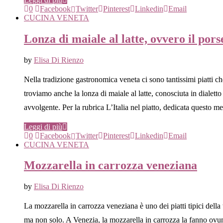
0
Facebook
Twitter
Pinterest
Linkedin
Email
CUCINA VENETA
Lonza di maiale al latte, ovvero il pors
by
Elisa Di Rienzo
Nella tradizione gastronomica veneta ci sono tantissimi piatti ch
troviamo anche la lonza di maiale al latte, conosciuta in diale
avvolgente. Per la rubrica L’Italia nel piatto, dedicata questo m
Leggi di più
0
Facebook
Twitter
Pinterest
Linkedin
Email
CUCINA VENETA
Mozzarella in carrozza veneziana
by
Elisa Di Rienzo
La mozzarella in carrozza veneziana è uno dei piatti tipici della 
ma non solo. A Venezia, la mozzarella in carrozza la fanno ovun