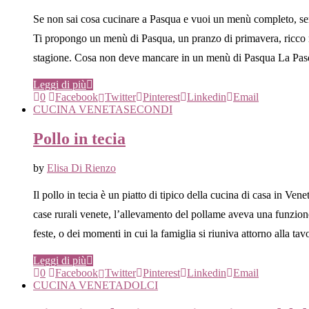
Se non sai cosa cucinare a Pasqua e vuoi un menù completo, sempli
Ti propongo un menù di Pasqua, un pranzo di primavera, ricco ma e
stagione. Cosa non deve mancare in un menù di Pasqua La Pasq
Leggi di più
0
Facebook
Twitter
Pinterest
Linkedin
Email
CUCINA VENETA
SECONDI
Pollo in tecia
by
Elisa Di Rienzo
Il pollo in tecia è un piatto di tipico della cucina di casa in 
case rurali venete, l’allevamento del pollame aveva una funzione p
feste, o dei momenti in cui la famiglia si riuniva attorno alla ta
Leggi di più
0
Facebook
Twitter
Pinterest
Linkedin
Email
CUCINA VENETA
DOLCI