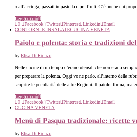
o all’acciuga, passati in pastella e poi frutti. C’è anche chi pro
Leggi di più
0
Facebook
Twitter
Pinterest
Linkedin
Email
CONTORNI E INSALATE
CUCINA VENETA
Paiolo e polenta: storia e tradizioni d
by
Elisa Di Rienzo
Nelle cucine di un tempo c’erano utensili che non erano semplici
per preparare la polenta. Oggi ve ne parlo, all’interno della rubri
scoprire le peculiarità delle altre Regioni. Il paiolo: forma, mater
Leggi di più
0
Facebook
Twitter
Pinterest
Linkedin
Email
CUCINA VENETA
Menù di Pasqua tradizionale: ricette v
by
Elisa Di Rienzo