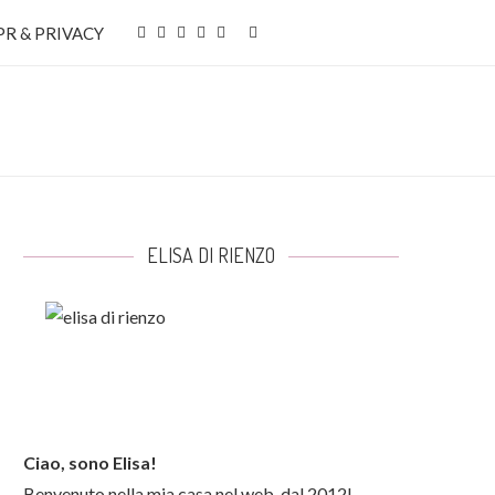
R & PRIVACY
ELISA DI RIENZO
Ciao, sono Elisa!
Benvenuto nella mia casa nel web, dal 2012!