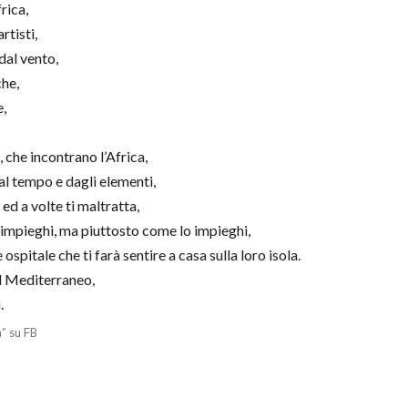
rica,
rtisti,
dal vento,
che,
e,
, che incontrano l’Africa,
dal tempo e dagli elementi,
 ed a volte ti maltratta,
 impieghi, ma piuttosto come lo impieghi,
pitale che ti farà sentire a casa sulla loro isola.
l Mediterraneo,
.
a” su FB