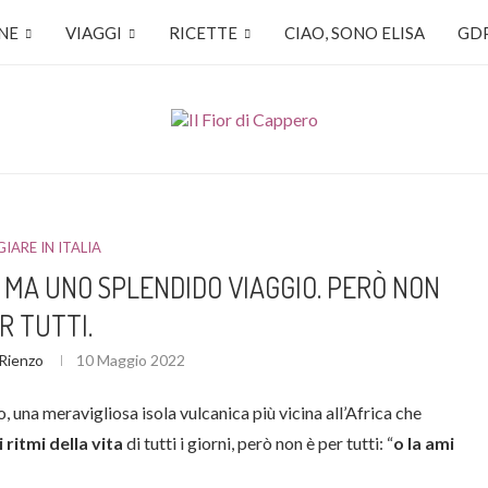
NE
VIAGGI
RICETTE
CIAO, SONO ELISA
GDP
IARE IN ITALIA
MA UNO SPLENDIDO VIAGGIO. PERÒ NON
R TUTTI.
 Rienzo
10 Maggio 2022
 una meravigliosa isola vulcanica più vicina all’Africa che
 ritmi della vita
di tutti i giorni, però non è per tutti: “
o la ami