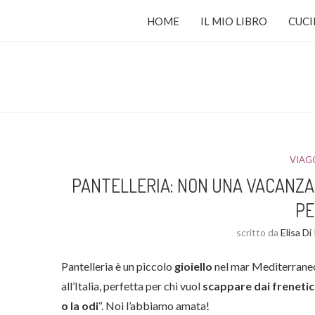
HOME
IL MIO LIBRO
CUCI
VIAGG
PANTELLERIA: NON UNA VACANZA 
PE
scritto da
Elisa Di
Pantelleria è un piccolo
gioiello
nel mar Mediterraneo,
all’Italia, perfetta per chi vuol
scappare dai frenetici
o la odi
“. Noi l’abbiamo amata!