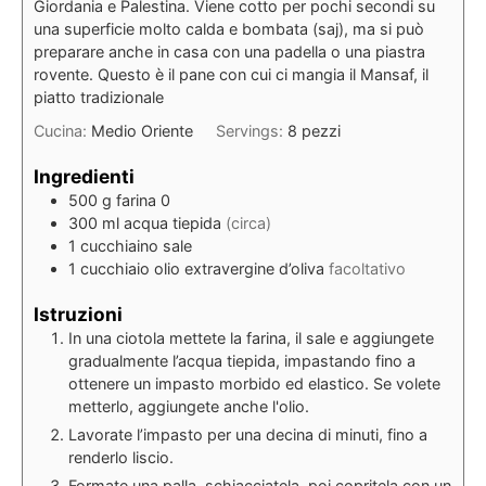
Giordania e Palestina. Viene cotto per pochi secondi su
una superficie molto calda e bombata (saj), ma si può
preparare anche in casa con una padella o una piastra
rovente. Questo è il pane con cui ci mangia il Mansaf, il
piatto tradizionale
Cucina:
Medio Oriente
Servings:
8
pezzi
Ingredienti
500
g
farina 0
300
ml
acqua tiepida
(circa)
1
cucchiaino
sale
1
cucchiaio
olio extravergine d’oliva
facoltativo
Istruzioni
In una ciotola mettete la farina, il sale e aggiungete
gradualmente l’acqua tiepida, impastando fino a
ottenere un impasto morbido ed elastico. Se volete
metterlo, aggiungete anche l'olio.
Lavorate l’impasto per una decina di minuti, fino a
renderlo liscio.
Formate una palla, schiacciatela, poi copritela con un