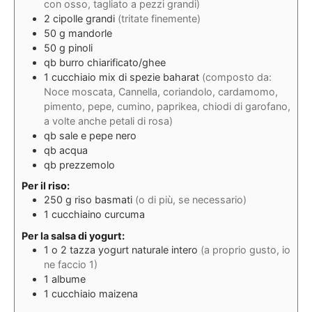
con osso, tagliato a pezzi grandi)
2
cipolle grandi
(tritate finemente)
50
g
mandorle
50
g
pinoli
qb
burro chiarificato/ghee
1
cucchiaio
mix di spezie baharat
(composto da:
Noce moscata, Cannella, coriandolo, cardamomo,
pimento, pepe, cumino, paprikea, chiodi di garofano,
a volte anche petali di rosa)
qb
sale e pepe nero
qb
acqua
qb
prezzemolo
Per il riso:
250
g
riso basmati
(o di più, se necessario)
1
cucchiaino
curcuma
Per la salsa di yogurt:
1 o 2
tazza
yogurt naturale intero
(a proprio gusto, io
ne faccio 1)
1
albume
1
cucchiaio
maizena