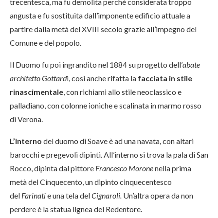
trecentesca, ma fu demolita perché considerata troppo
angusta e fu sostituita dall’imponente edificio attuale a
partire dalla metà del XVIII secolo grazie all’impegno del
Comune e del popolo.
Il Duomo fu poi ingrandito nel 1884 su progetto dell’
abate
architetto Gottard
i, così anche rifatta la
facciata in stile
rinascimentale
, con richiami allo stile neoclassico e
palladiano, con colonne ioniche e scalinata in marmo rosso
di Verona.
L’interno
del duomo di Soave è ad una navata, con altari
barocchi e pregevoli dipinti. All’interno si trova la pala di San
Rocco, dipinta dal pittore
Francesco Morone
nella prima
metà del Cinquecento, un dipinto cinquecentesco
del
Farinati
e una tela del
Cignaroli.
Un’altra opera da non
perdere è la statua lignea del Redentore.