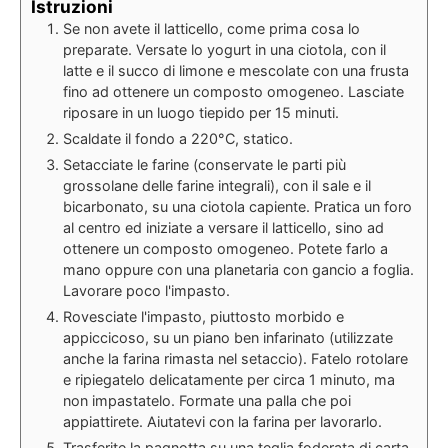
Istruzioni
Se non avete il latticello, come prima cosa lo
preparate. Versate lo yogurt in una ciotola, con il
latte e il succo di limone e mescolate con una frusta
fino ad ottenere un composto omogeneo. Lasciate
riposare in un luogo tiepido per 15 minuti.
Scaldate il fondo a 220°C, statico.
Setacciate le farine (conservate le parti più
grossolane delle farine integrali), con il sale e il
bicarbonato, su una ciotola capiente. Pratica un foro
al centro ed iniziate a versare il latticello, sino ad
ottenere un composto omogeneo. Potete farlo a
mano oppure con una planetaria con gancio a foglia.
Lavorare poco l'impasto.
Rovesciate l'impasto, piuttosto morbido e
appiccicoso, su un piano ben infarinato (utilizzate
anche la farina rimasta nel setaccio). Fatelo rotolare
e ripiegatelo delicatamente per circa 1 minuto, ma
non impastatelo. Formate una palla che poi
appiattirete. Aiutatevi con la farina per lavorarlo.
Trasferite la pagnotta su una teglia foderata di carta