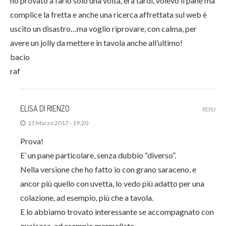
ho provato a farlo solo una volta, era tardi, volevo il pane ma
complice la fretta e anche una ricerca affrettata sul web è
uscito un disastro…ma voglio riprovare, con calma, per
avere un jolly da mettere in tavola anche all’ultimo!
bacio
raf
ELISA DI RIENZO
REPLY
13 Marzo 2017 - 19:20
Prova!
E’ un pane particolare, senza dubbio “diverso”.
Nella versione che ho fatto io con grano saraceno, e
ancor più quello con uvetta, lo vedo più adatto per una
colazione, ad esempio, più che a tavola.
E lo abbiamo trovato interessante se accompagnato con
qualcosa, ad esempio marmellate.