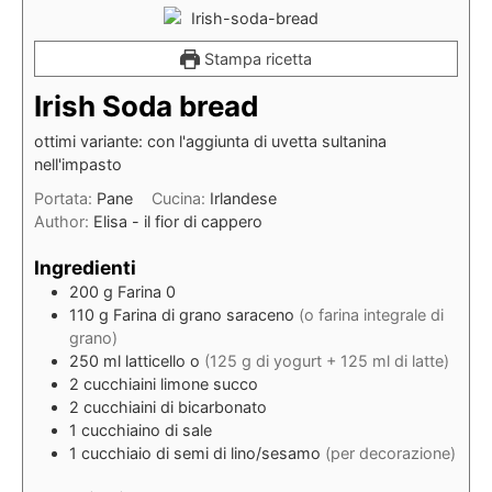
Stampa ricetta
Irish Soda bread
ottimi variante: con l'aggiunta di uvetta sultanina
nell'impasto
Portata:
Pane
Cucina:
Irlandese
Author:
Elisa - il fior di cappero
Ingredienti
200
g
Farina 0
110
g
Farina di grano saraceno
(o farina integrale di
grano)
250
ml
latticello o
(125 g di yogurt + 125 ml di latte)
2
cucchiaini
limone succo
2
cucchiaini
di bicarbonato
1
cucchiaino
di sale
1
cucchiaio
di semi di lino/sesamo
(per decorazione)