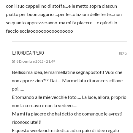
con il suo cappellino di stoffa…e le metto sopra ciascun
piatto per buon augurio …per le colazioni delle feste…non
so quanto apprezzeranno..ma mi fa piacere …e quindi lo
faccio ecciaoooooooooooooooo
ILFIORDICAPPERO
REPLY
6 Dicembre 2013 - 21:49
Bellissima idea, le marmellatine segnaposto!!! Vuoi che
non apprezzino?!? Dai…. Marmellata di arance siciliane
poi…..
E tornando alle mie vecchie foto…. La luce, allora, proprio
non la cercavo e non la vedevo….
Ma mi fa piacere che hai detto che comunque le avresti
riconosciute!!!
E questo weekend mi dedico ad un paio di idee regalo