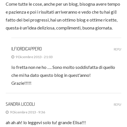
Come tutte le cose, anche per un blog, bisogna avere tempo
e pazienza e poi i risultati arriveranno e vedo che tu hai gi‡
fatto dei bei progressi, hai un ottimo blog e ottime ricette,
questa è un'idea deliziosa, complimenti, buona giornata.
ILFIORDICAPPERO
REPLY
9 Dicembre 2013 - 21:03
Io fretta non ne ho …. Sono molto soddisfatta di quello
che mi ha dato questo blog in quest'anno!
Grazie!!!!!
SANDRA LICCIOLI
REPLY
9 Dicembre 2013 - 9:36
ah ah ah! lo leggevi solo tu! grande Elisa!!!