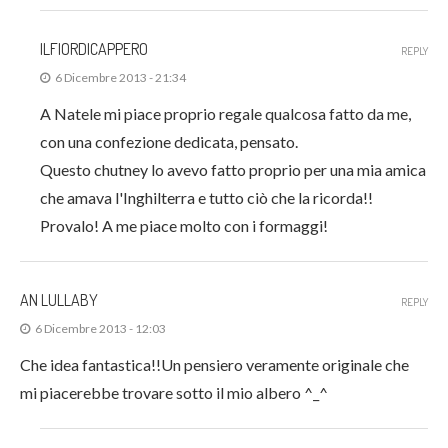
ILFIORDICAPPERO
REPLY
6 Dicembre 2013 - 21:34
A Natele mi piace proprio regale qualcosa fatto da me,
con una confezione dedicata, pensato.
Questo chutney lo avevo fatto proprio per una mia amica
che amava l'Inghilterra e tutto ciò che la ricorda!!
Provalo! A me piace molto con i formaggi!
AN LULLABY
REPLY
6 Dicembre 2013 - 12:03
Che idea fantastica!!Un pensiero veramente originale che
mi piacerebbe trovare sotto il mio albero ^_^