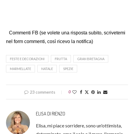
Commenti FB (se volete una risposta subito, scrivetemi
nel form commenti, così ricevo la notifica)
FESTE E DECORAZIONI
FRUTTA
GRAN BRETAGNA
MARMELLATE
NATALE
SPEZIE
23 comments
0
ELISA DI RIENZO
Elisa, mi piace sorridere, sono un'ottimista,
determinata, amo il sole e il mare, l'armonia.