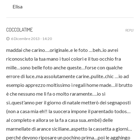
Elisa
COCCOLATIME
REPLY
6 Dicembre 2013 - 14:20
maddai che carino….originale..e le foto …beh..io avrei
riconosciuto la tua mano i tuoi colori e il tuo occhio fra
mille…sono belle foto anche queste…forse con qualche
errore di luce..ma assolutamente carine..pulite..chic …io ad
esempio apprezzo moltissimo i regali home made…il brutto
è che nessuno me li fa o molto raramente….io si
si..quest'anno per il giorno di natale metterò dei segnaposti
(non a casa mia eh!! la suocera impone il parentado todos…
al completo e allora se la fa a casa sua..embé) delle
marmellate di arance siciliane..aspetto la cassetta a giorni…
perché devono riposare un pochino prima…poi le agghingo