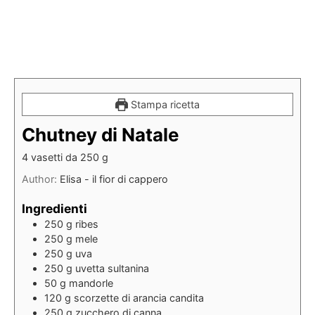
Stampa ricetta
Chutney di Natale
4 vasetti da 250 g
Author:
Elisa - il fior di cappero
Ingredienti
250
g
ribes
250
g
mele
250
g
uva
250
g
uvetta sultanina
50
g
mandorle
120
g
scorzette di arancia candita
250
g
zucchero di canna