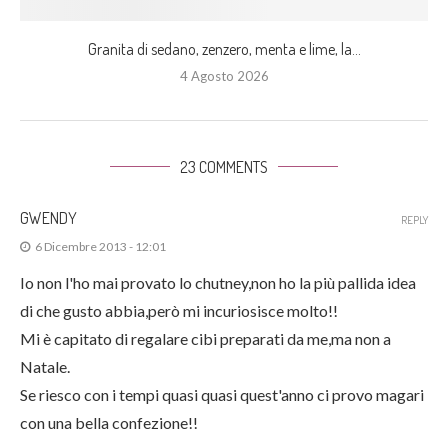
Granita di sedano, zenzero, menta e lime, la...
4 Agosto 2026
23 COMMENTS
GWENDY
REPLY
6 Dicembre 2013 - 12:01
Io non l'ho mai provato lo chutney,non ho la più pallida idea
di che gusto abbia,però mi incuriosisce molto!!
Mi è capitato di regalare cibi preparati da me,ma non a
Natale.
Se riesco con i tempi quasi quasi quest'anno ci provo magari
con una bella confezione!!