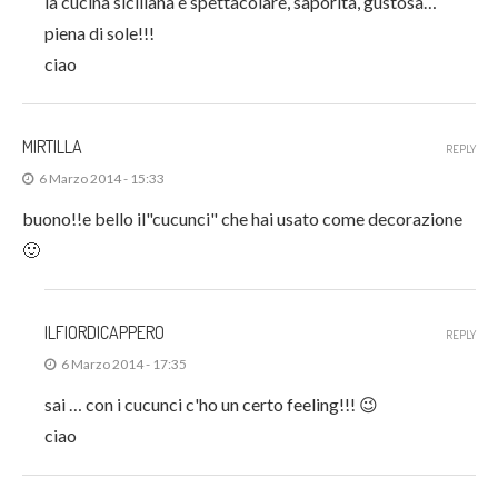
la cucina siciliana è spettacolare, saporita, gustosa…
piena di sole!!!
ciao
MIRTILLA
REPLY
6 Marzo 2014 - 15:33
buono!!e bello il"cucunci" che hai usato come decorazione
🙂
ILFIORDICAPPERO
REPLY
6 Marzo 2014 - 17:35
sai … con i cucunci c'ho un certo feeling!!! 😉
ciao