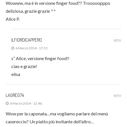
Wowww, ma è in versione finger food?? Trooooopppo
deliziosa, grazie grazie ^^
Alice P.
ILFIORDICAPPERO
REPLY
6 Marzo 2014 - 17:31
s” Alice, versione finger food!!
ciao e grazie!
elisa
LAGREG74
REPLY
6 Marzo 2014 - 12:46
Wow per la caponata…ma vogliamo parlare del menù
casereccio? Un piatto più invitante dell'altro…