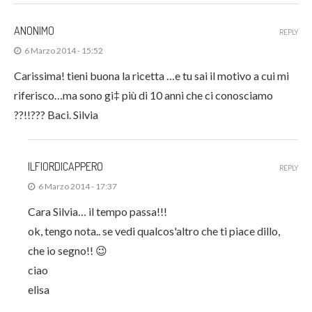
ANONIMO
REPLY
6 Marzo 2014 - 15:52
Carissima! tieni buona la ricetta …e tu sai il motivo a cui mi
riferisco…ma sono gi‡ più di 10 anni che ci conosciamo
??!!??? Baci. Silvia
ILFIORDICAPPERO
REPLY
6 Marzo 2014 - 17:37
Cara Silvia… il tempo passa!!!
ok, tengo nota.. se vedi qualcos'altro che ti piace dillo,
che io segno!! 😉
ciao
elisa