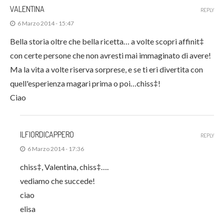
VALENTINA
REPLY
6 Marzo 2014 - 15:47
Bella storia oltre che bella ricetta… a volte scopri affinit‡
con certe persone che non avresti mai immaginato di avere!
Ma la vita a volte riserva sorprese, e se ti eri divertita con
quell'esperienza magari prima o poi…chiss‡!
Ciao
ILFIORDICAPPERO
REPLY
6 Marzo 2014 - 17:36
chiss‡, Valentina, chiss‡….
vediamo che succede!
ciao
elisa