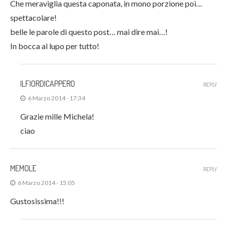
Che meraviglia questa caponata, in mono porzione poi…
spettacolare!
belle le parole di questo post… mai dire mai…!
In bocca al lupo per tutto!
ILFIORDICAPPERO
REPLY
6 Marzo 2014 - 17:34
Grazie mille Michela!
ciao
MEMOLE
REPLY
6 Marzo 2014 - 15:05
Gustosissima!!!