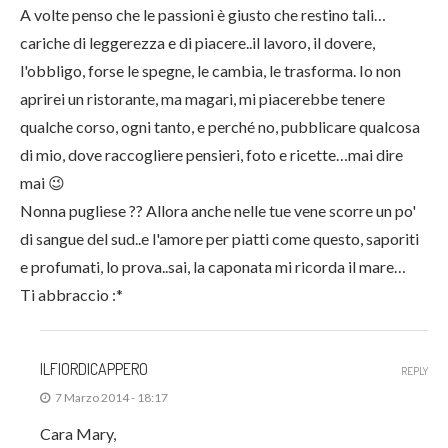
A volte penso che le passioni è giusto che restino tali…
cariche di leggerezza e di piacere..il lavoro, il dovere,
l'obbligo, forse le spegne, le cambia, le trasforma. Io non
aprirei un ristorante, ma magari, mi piacerebbe tenere
qualche corso, ogni tanto, e perché no, pubblicare qualcosa
di mio, dove raccogliere pensieri, foto e ricette…mai dire
mai 😉
Nonna pugliese ?? Allora anche nelle tue vene scorre un po'
di sangue del sud..e l'amore per piatti come questo, saporiti
e profumati, lo prova..sai, la caponata mi ricorda il mare…
Ti abbraccio :*
ILFIORDICAPPERO
REPLY
7 Marzo 2014 - 18:17
Cara Mary,