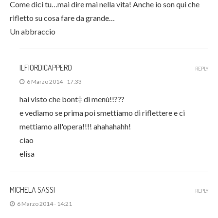
Come dici tu…mai dire mai nella vita! Anche io son qui che
rifletto su cosa fare da grande…
Un abbraccio
ILFIORDICAPPERO
REPLY
6 Marzo 2014 - 17:33
hai visto che bont‡ di menù!!???
e vediamo se prima poi smettiamo di riflettere e ci
mettiamo all'opera!!!! ahahahahh!
ciao
elisa
MICHELA SASSI
REPLY
6 Marzo 2014 - 14:21