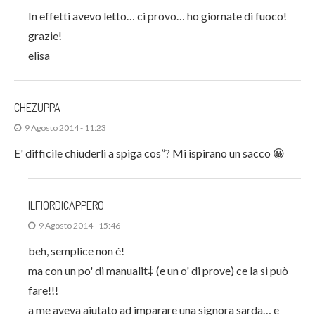
In effetti avevo letto… ci provo… ho giornate di fuoco!
grazie!
elisa
CHEZUPPA
9 Agosto 2014 - 11:23
E' difficile chiuderli a spiga cos”? Mi ispirano un sacco 😀
ILFIORDICAPPERO
9 Agosto 2014 - 15:46
beh, semplice non é!
ma con un po' di manualit‡ (e un o' di prove) ce la si può
fare!!!
a me aveva aiutato ad imparare una signora sarda… e