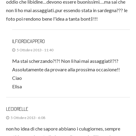
oddio che libidine…devono essere buonissimi….ma sai che
non li ho mai assaggiati..pur essendo stata in sardegna??? le
foto poi rendono bene l'idea a tanta bont‡!!!
ILFIORDICAPPERO
5 Ottobre 2013 - 11:40
Ma stai scherzando?!?! Non li hai mai assaggiati!?!?
Assolutamente da provare alla prossima occasione!!
Ciao
Elisa
LECIORELLE
5 Ottobre 2013 - 6:08
non ho idea di che sapore abbiano i culugiornes, sempre