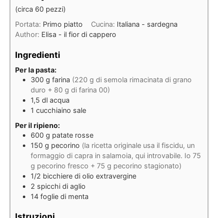
(circa 60 pezzi)
Portata:
Primo piatto
Cucina:
Italiana - sardegna
Author:
Elisa - il fior di cappero
Ingredienti
Per la pasta:
300
g
farina
(220 g di semola rimacinata di grano
duro + 80 g di farina 00)
1,5
dl
acqua
1
cucchiaino
sale
Per il ripieno:
600
g
patate rosse
150
g
pecorino
(la ricetta originale usa il fiscidu, un
formaggio di capra in salamoia, qui introvabile. Io 75
g pecorino fresco + 75 g pecorino stagionato)
1/2
bicchiere di olio extravergine
2
spicchi
di aglio
14
foglie
di menta
Istruzioni