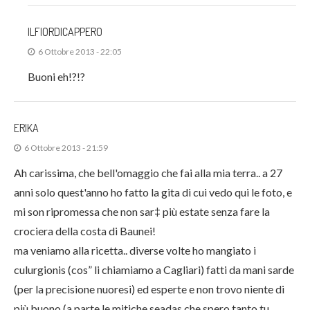
ILFIORDICAPPERO
6 Ottobre 2013 - 22:05
Buoni eh!?!?
ERIKA
6 Ottobre 2013 - 21:59
Ah carissima, che bell'omaggio che fai alla mia terra.. a 27
anni solo quest'anno ho fatto la gita di cui vedo qui le foto, e
mi son ripromessa che non sar‡ più estate senza fare la
crociera della costa di Baunei!
ma veniamo alla ricetta.. diverse volte ho mangiato i
culurgionis (cos” li chiamiamo a Cagliari) fatti da mani sarde
(per la precisione nuoresi) ed esperte e non trovo niente di
più buono (a parte le mitiche seadas che spero tanto tu