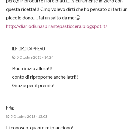
però,di riprodurre i loro piatti…..sicuramente inizierò con
questa ricetta!!! Cmq volevo dirti che ho pensato di farti un
piccolo dono…. fai un salto da me 🙂
http://diariodiunaspirantepasticcera.blogspot.it/
ILFIORDICAPPERO
5 Ottobre 2013 - 14:24
Buon inizio allora!!!
conto di riproporne anche latri!!
Grazie per il premio!
FR@
5 Ottobre 2013 - 15:03
Li conosco, quanto mi piacciono!