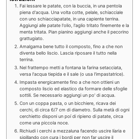
Fai lessare le patate, con la buccia, in una pentola
piena d'acqua. Una volta cotte, pelale, schiacciale
con uno schiacciapatate, in una capiente terrina.
Aggiungi alle patate l'olio, l'aglio tritato finemente e la
menta tritata. Pian pianino aggiungi anche il pecorino
grattugiato.
Amalgama bene tutto il composto, fino a che non
diventa bello liscio. Lascia riposare il tutto nella
terrina.
Nel frattempo metti a fontana la farina setacciata,
versa l'acqua tiepida e il sale (o usa l'impastatrice).
Impasta energicamente fino a che non ottieni un
composto liscio ed elastico da formare delle sfoglie
sottili. Se necessario aggiungi un po' di acqua.
Con un coppa pasta, o un bicchiere, ricava dei
cerchi, di circa 6/7 cm di diametro. Sulla metà di ogni
cerchietto disponi un poí di ripieno di patate, circa
come una piccola noce.
Richiudi i cerchi a mezzaluna facendo uscire líaria e
sigillando con cura i bordi per non far uscire il