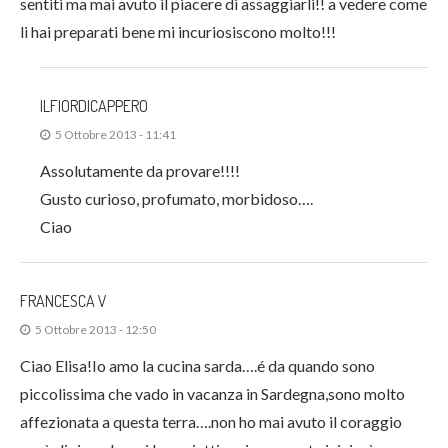
sentiti ma mai avuto il piacere di assaggiarli!! a vedere come
li hai preparati bene mi incuriosiscono molto!!!
ILFIORDICAPPERO
5 Ottobre 2013 - 11:41
Assolutamente da provare!!!!
Gusto curioso, profumato, morbidoso….
Ciao
FRANCESCA V
5 Ottobre 2013 - 12:50
Ciao Elisa!Io amo la cucina sarda….é da quando sono
piccolissima che vado in vacanza in Sardegna,sono molto
affezionata a questa terra….non ho mai avuto il coraggio