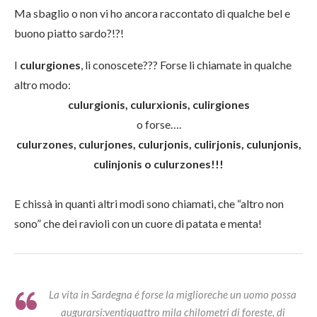
Ma sbaglio o non vi ho ancora raccontato di qualche bel e
buono piatto sardo?!?!
I
culurgiones
, li conoscete??? Forse li chiamate in qualche
altro modo:
culurgionis, culurxionis, culirgiones
o forse….
culurzones, culurjones, culurjonis, culirjonis, culunjonis,
culinjonis o culurzones!!!
E chissà in quanti altri modi sono chiamati, che “altro non
sono” che dei ravioli con un cuore di patata e menta!
La vita in Sardegna é forse la miglioreche un uomo possa
augurarsi:ventiquattro mila chilometri di foreste, di