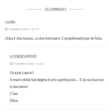
25 COMMENTS
LAURA
4 Ottobre 2013 - 13:19
chiss‡ che buoni…e che bel mare. Complimenti per le foto.
ILFIORDICAPPERO
5 Ottobre 2013 - 11:36
Grazie Laura!!
Il mare della Sardegna è uno spettacolo… E la cucina non
è da meno!
Ciao
Elisa