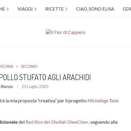
NE
VIAGGI
RICETTE
CIAO, SONO ELISA
GDP
RICANA
SECONDI
 POLLO STUFATO AGLI ARACHIDI
i Rienzo
23 Luglio 2020
i
è la mia proposta “creativa” per il progetto
Mtchallege Taste
dizionale
del
Red Rice dei Ghullah GheeChee
, seguendo alla