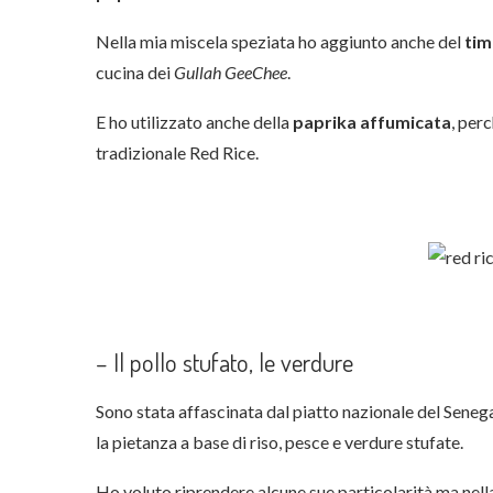
Nella mia miscela speziata ho aggiunto anche del
tim
cucina dei
Gullah GeeChee
.
E ho utilizzato anche della
paprika affumicata
, per
tradizionale Red Rice.
– Il pollo stufato, le verdure
Sono stata affascinata dal piatto nazionale del Senega
la pietanza a base di riso, pesce e verdure stufate.
Ho voluto riprendere alcune sue particolarità ma nell