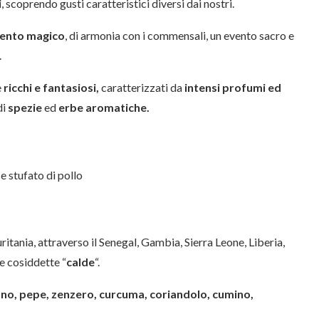
i
, scoprendo gusti caratteristici diversi dai nostri.
nto magico
, di armonia con i commensali, un evento sacro e
.
e
ricchi e fantasiosi,
caratterizzati da
intensi profumi ed
di
spezie
ed
erbe aromatiche.
ritania, attraverso il Senegal, Gambia, Sierra Leone, Liberia,
le cosiddette “
calde
“.
fano, pepe, zenzero, curcuma, coriandolo, cumino,