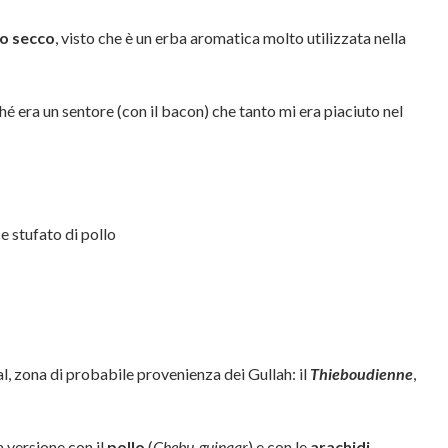
o secco
, visto che è un erba aromatica molto utilizzata nella
ché era un sentore (con il bacon) che tanto mi era piaciuto nel
l, zona di probabile provenienza dei Gullah: il
Thieboudienne
,
a versione con il
pollo
(
Chebu-guinaar
) e con le
arachidi