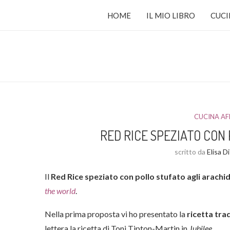
HOME
IL MIO LIBRO
CUCI
CUCINA AF
RED RICE SPEZIATO CON
scritto da
Elisa D
Il
Red Rice speziato con pollo stufato
agli arachid
the world
.
Nella prima proposta vi ho presentato la
ricetta tra
lettera la ricetta di Toni Tipton-Martin in
Jubilee
.