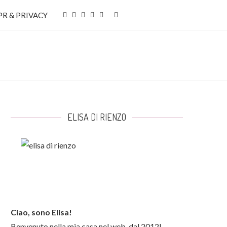
R & PRIVACY
ELISA DI RIENZO
Ciao, sono Elisa!
Benvenuto nella mia casa nel web, dal 2012!