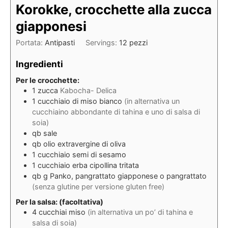
Korokke, crocchette alla zucca
giapponesi
Portata:
Antipasti
Servings:
12
pezzi
Ingredienti
Per le crocchette:
1
zucca
Kabocha- Delica
1
cucchiaio
di miso bianco
(in alternativa un
cucchiaino abbondante di tahina e uno di salsa di
soia)
qb
sale
qb
olio extravergine di oliva
1
cucchiaio
semi di sesamo
1
cucchiaio
erba cipollina tritata
qb
g
Panko, pangrattato giapponese o pangrattato
(senza glutine per versione gluten free)
Per la salsa: (facoltativa)
4
cucchiai
miso
(in alternativa un po’ di tahina e
salsa di soia)