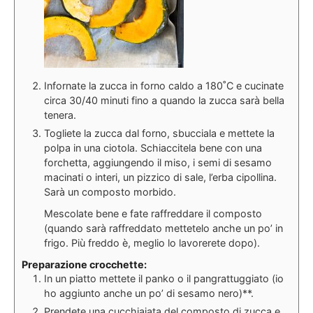
Infornate la zucca in forno caldo a 180˚C e cucinate
circa 30/40 minuti fino a quando la zucca sarà bella
tenera.
Togliete la zucca dal forno, sbucciala e mettete la
polpa in una ciotola. Schiaccitela bene con una
forchetta, aggiungendo il miso, i semi di sesamo
macinati o interi, un pizzico di sale, l’erba cipollina.
Sarà un composto morbido.
Mescolate bene e fate raffreddare il composto
(quando sarà raffreddato mettetelo anche un po’ in
frigo. Più freddo è, meglio lo lavorerete dopo).
Preparazione crocchette:
In un piatto mettete il panko o il pangrattuggiato (io
ho aggiunto anche un po’ di sesamo nero)**.
Prendete una cucchiaiata del composto di zucca e