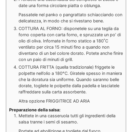
date una forma circolare piatta o oblunga.
Passatele nel panko o pangrattato schiacciando con
delicatezza, in modo che si rivestano bene.
COTTURA AL FORNO: disponetele su una teglia da
forno coperta con carta forno, e spruzzate un po’ di
olio di oliva. Infornate in forno statico a 180˚C
ventilato per circa 15 minuti fino a quando non
diventano di un bel colore dorato. Potete anche finire
con un paio di minuti di grill.
COTTURA FRITTA (quella tradizionale) friggete le
polpette nell’olio a 180°C. Giratele spesso in maniera
che la doratura sia uniforme. Quando saranno belle
dorate, togliete le polpette dalla padella e lasciatele
raffreddare sulla carta assorbente.
Altra opzione FRIGGITRICE AD ARIA
Preparazione della salsa:
Mettete in una casseruola tutti gli ingredienti della
salsa tranne i semi di sesamo.
Portate ad ebollizione e togliete dal fuoco.