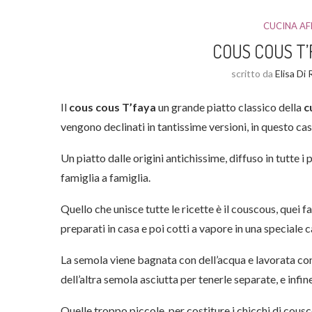
CUCINA AF
COUS COUS T’
scritto da
Elisa Di
Il
cous cous
T’faya
un grande piatto classico della
c
vengono declinati in tantissime versioni, in questo c
Un piatto dalle origini antichissime, diffuso in tutte i 
famiglia a famiglia.
Quello che unisce tutte le ricette è il couscous, quei 
preparati in casa e poi cotti a vapore in una speciale
La semola viene bagnata con dell’acqua e lavorata con l
dell’altra semola asciutta per tenerle separate, e infin
Quelle troppo piccole, per costiture i chicchi di cous