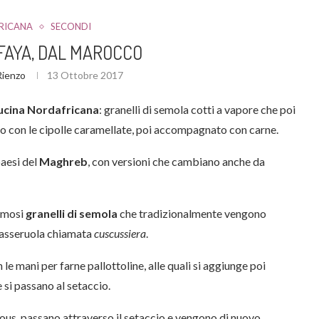
RICANA
SECONDI
FAYA, DAL MAROCCO
 Rienzo
13 Ottobre 2017
ucina Nordafricana
: granelli di semola cotti a vapore che poi
aso con le cipolle caramellate, poi accompagnato con carne.
paesi del
Maghreb
, con versioni che cambiano anche da
famosi
granelli di semola
che tradizionalmente vengono
 casseruola chiamata
cuscussiera
.
e mani per farne pallottoline, alle quali si aggiunge poi
e si passano al setaccio.
cous, passano attraverso il setaccio e vengono di nuovo