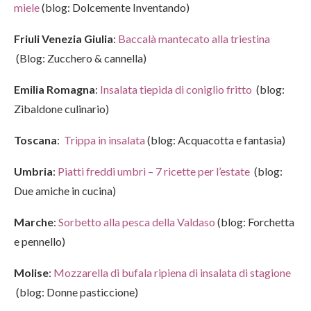
miele
(blog: Dolcemente Inventando)
Friuli Venezia Giulia
:
Baccalà mantecato alla triestina
(Blog: Zucchero & cannella)
Emilia Romagna
:
Insalata tiepida di coniglio fritto
(blog:
Zibaldone culinario)
Toscana
:
Trippa in insalata
(blog: Acquacotta e fantasia)
Umbria
:
Piatti freddi umbri – 7 ricette per l’estate
(blog:
Due amiche in cucina)
Marche
:
Sorbetto alla pesca della Valdaso
(blog: Forchetta
e pennello)
Molise
:
Mozzarella di bufala ripiena di insalata di stagione
(blog: Donne pasticcione)