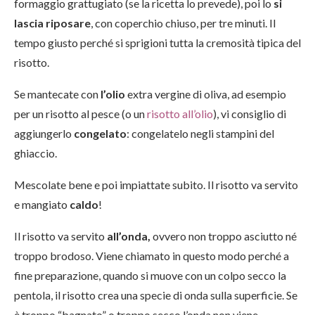
formaggio grattugiato (se la ricetta lo prevede), poi lo
si
lascia riposare
, con coperchio chiuso, per tre minuti. Il
tempo giusto perché si sprigioni tutta la cremosità tipica del
risotto.
Se mantecate con
l’olio
extra vergine di oliva, ad esempio
per un risotto al pesce (o un
risotto all’olio
), vi consiglio di
aggiungerlo
congelato
: congelatelo negli stampini del
ghiaccio.
Mescolate bene e poi impiattate subito. Il risotto va servito
e mangiato
caldo
!
Il risotto va servito
all’onda,
ovvero non troppo asciutto né
troppo brodoso. Viene chiamato in questo modo perché a
fine preparazione, quando si muove con un colpo secco la
pentola, il risotto crea una specie di onda sulla superficie. Se
è troppo “bagnato” o troppo secco l’onda non viene.